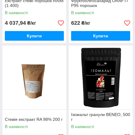
Екстракт стевії порошок RA98
Фруктоолігосахарид ORAFTI
(1:400)
P95 порошок
В наявності
В наявності
4 037,94
622
₴/кг
₴/кг
Купити
Купити
Ізомальт гранули BENEO, 500
Стевія екстракт RA 98% 200 г
г
В наявності
В наявності