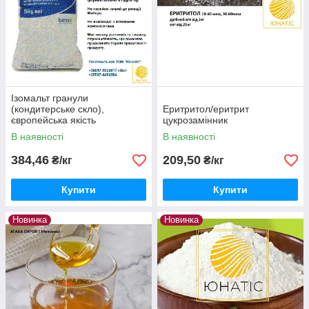
Ізомальт гранули
(кондитерське скло),
Еритритол/еритрит
європейська якість
цукрозамінник
В наявності
В наявності
384,46
209,50
₴/кг
₴/кг
Купити
Купити
Новинка
Новинка