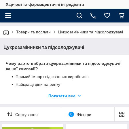
Харчові та фармацевтичні інгредієнти
Товари та послуги
Цукрозамінники та підсолоджувачі
Цукрозамінники та підсолоджувачі
Чому варто вибрати цукрозамінники та підсолоджувачі
нашої компанії?
Прямий імпорт від світових виробників
Найкращі ціни на ринку
Широкий асортимент
Показати все
Якість гарантуємо
Завжди в наявності
Сортування
0
Фільтри
Еритритол, мальтітол, стевія , сукралоза - неперевершені
ціни та постійна наявність
Агави сироп, інулін, фруктоолігосахариди , полідекстроза -