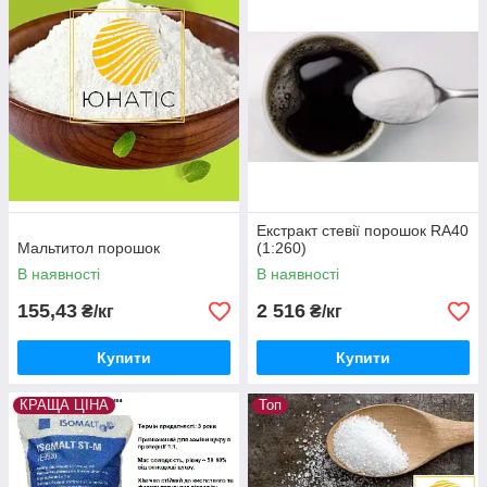
підсолоджувачі з пребіотичною дією та користю для здоров`я
Декстроза, мальтодекстрин, лактоза - завжди в наявності по
кращим цінам
Екстракт стевії порошок RA40
Мальтитол порошок
(1:260)
В наявності
В наявності
155,43
2 516
₴/кг
₴/кг
Купити
Купити
КРАЩА ЦІНА
Топ