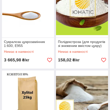
Сукралоза цукрозамінник
Полідекстроза (для продуктів
1:600, E955
зі зниженим вмістом цукру)
Немає в наявності
Немає в наявності
3 665,98
158,02
₴/кг
₴/кг