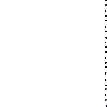
п
з
П
в
п
П
п
Ф
с
п
ц
Н
н
п
В
д
а
Н
с
Т