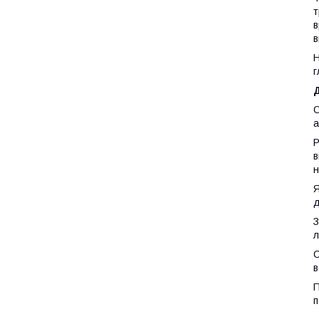
т
в
в
Н
г
С
а
Р
в
н
Я
д
З
л
С
в
П
п