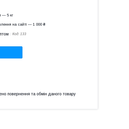
 — 5 кг
лення на сайті — 1 000 ₴
оптом
Код:
133
ено повернення та обмін даного товару