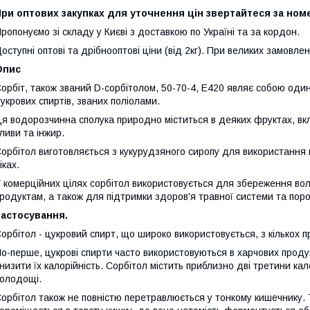
ри оптових закупках для уточнення цін звертайтеся за номер
ропонуємо зі складу у Києві з доставкою по Україні та за кордон.
оступні оптові та дрібнооптові ціни (від 2кг). При великих замовле
Опис
орбіт, також званий D-сорбітолом, 50-70-4, E420 являє собою один 
укрових спиртів, званих поліолами.
я водорозчинна сполука природно міститься в деяких фруктах, вкл
ливи та інжир.
орбітол виготовляється з кукурудзяного сиропу для використання 
іках.
 комерційних цілях сорбітол використовується для збереження во
родуктам, а також для підтримки здоров'я травної системи та пор
Застосування.
орбітол - цукровий спирт, що широко використовується, з кількох п
о-перше, цукрові спирти часто використовуються в харчових продук
низити їх калорійність. Сорбітол містить приблизно дві третини ка
олодощі.
орбітол також не повністю перетравлюється у тонкому кишечнику. 