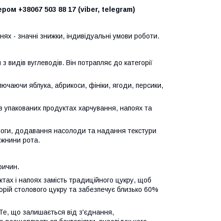
ом +38067 503 88 17 (viber, telegram)
ннях - значні знижки, індивідуальні умови роботи.
з видів вуглеводів. Він потрапляє до категорії
ючаючи яблука, абрикоси, фініки, ягоди, персики,
в упакованих продуктах харчування, напоях та
логи, додавання насолоди та надання текстури
ожнини рота.
ричин.
тах і напоях замість традиційного цукру, щоб
лорій столового цукру та забезпечує близько 60%
Те, що залишається від з'єднання,