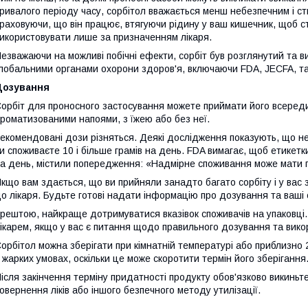
ривалого періоду часу, сорбітол вважається менш небезпечним і 
раховуючи, що він працює, втягуючи рідину у ваш кишечник, щоб с
икористовувати лише за призначенням лікаря.
езважаючи на можливі побічні ефекти, сорбіт був розглянутий та 
лобальними органами охорони здоров'я, включаючи FDA, JECFA, т
Дозування
орбіт для проносного застосування можете приймати його всеред
роматизованими напоями, з їжею або без неї.
екомендовані дози різняться. Деякі дослідження показують, що не
и споживаєте 10 і більше грамів на день. FDA вимагає, щоб етикетк
а день, містили попередження: «Надмірне споживання може мати
кщо вам здається, що ви прийняли занадто багато сорбіту і у вас 
о лікаря. Будьте готові надати інформацію про дозування та ваші 
рештою, найкраще дотримуватися вказівок споживачів на упаковці. 
ікарем, якщо у вас є питання щодо правильного дозування та вико
орбітол можна зберігати при кімнатній температурі або приблизно 
 жарких умовах, оскільки це може скоротити термін його зберігання
ісля закінчення терміну придатності продукту обов'язково викинь
овернення ліків або іншого безпечного методу утилізації.