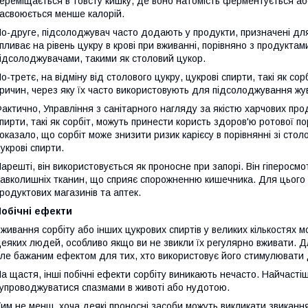
ереміщається в товсту кишку, де воно натомість ферментується аб
асвоюється менше калорій.
о-друге, підсолоджувач часто додають у продукти, призначені дл
пливає на рівень цукру в крові при вживанні, порівняно з продукта
ідсолоджувачами, такими як столовий цукор.
о-третє, на відміну від столового цукру, цукрові спирти, такі як со
ричин, через яку їх часто використовують для підсолоджування жува
актично, Управління з санітарного нагляду за якістю харчових про
пирти, такі як сорбіт, можуть принести користь здоров'ю ротової 
оказало, що сорбіт може знизити ризик карієсу в порівнянні зі стол
укрові спирти.
арешті, він використовується як проносне при запорі. Він гіперосмо
авколишніх тканин, що сприяє спорожненню кишечника. Для цього 
родуктових магазинів та аптек.
Побічні ефекти
живання сорбіту або інших цукрових спиртів у великих кількостях 
еяких людей, особливо якщо ви не звикли їх регулярно вживати. 
ле бажаним ефектом для тих, хто використовує його стимулювати 
а щастя, інші побічні ефекти сорбіту виникають нечасто. Найчастіш
упроводжуватися спазмами в животі або нудотою.
им не менш, хоча деякі проносні засоби можуть викликати звикання