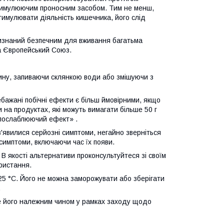
стимулюючим проносним засобом. Тим не менш,
тимулювати діяльність кишечника, його слід
визнаний безпечним для вживання багатьма
а Європейський Союз.
ину, запиваючи склянкою води або змішуючи з
бажані побічні ефекти є більш ймовірними, якщо
и на продуктах, які можуть вимагати більше 50 г
 послаблюючий ефект» .
з'явилися серйозні симптоми, негайно зверніться
симптоми, включаючи час їх появи.
В якості альтернативи проконсультуйтеся зі своїм
ристання.
25 °C. Його не можна заморожувати або зберігати
.
те його належним чином у рамках заходу щодо