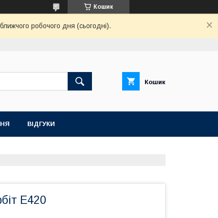
Кошик
ближчого робочого дня (сьогодні).
Кошик
ННЯ
ВІДГУКИ
рбіт Е420