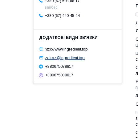
+380 (67) 503-88-17
П
вайбер
П
+380 (67) 440-45-94
Д
С
ц
http://www.ingredient.top
Ц
zakaz@ingredient.top
с
+380675038817
С
л
+380675038817
У
п
С
П
з
с
С