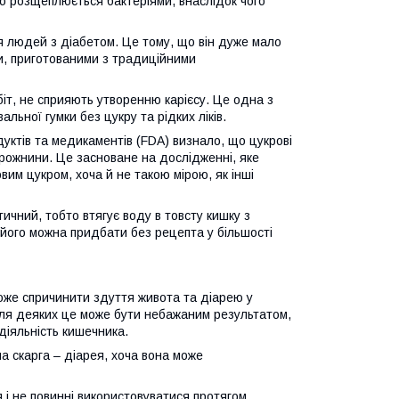
о розщеплюється бактеріями, внаслідок чого
я людей з діабетом. Це тому, що він дуже мало
ми, приготованими з традиційними
рбіт, не сприяють утворенню карієсу. Це одна з
льної гумки без цукру та рідких ліків.
дуктів та медикаментів (FDA) визнало, що цукрові
порожнини. Це засноване на дослідженні, яке
овим цукром, хоча й не такою мірою, як інші
тичний, тобто втягує воду в товсту кишку з
його можна придбати без рецепта у більшості
може спричинити здуття живота та діарею у
Для деяких це може бути небажаним результатом,
діяльність кишечника.
а скарга – діарея, хоча вона може
 і не повинні використовуватися протягом