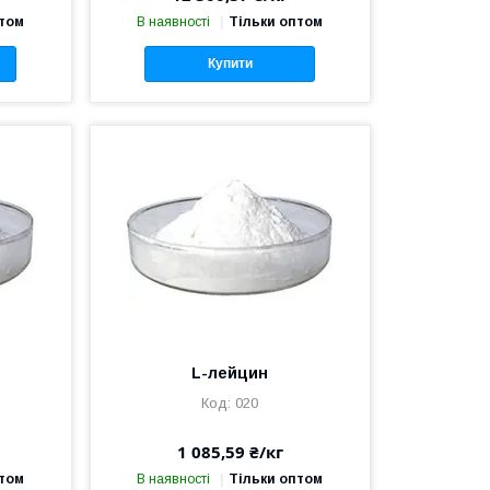
птом
В наявності
Тільки оптом
Купити
L-лейцин
020
1 085,59 ₴/кг
птом
В наявності
Тільки оптом