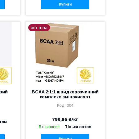
Купити
опт ціна
вий
BCAA 2:1:1 швидкорозчинний
комплекс амінокислот
004
799,86 ₴/кг
птом
В наявності
Тільки оптом
Купити