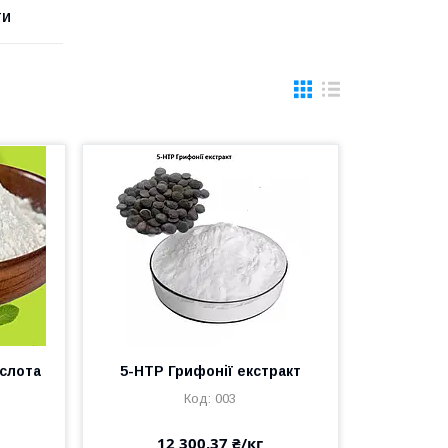
ТИ
ислота
5-HTP Грифонії екстракт
003
12 300,37 ₴/кг