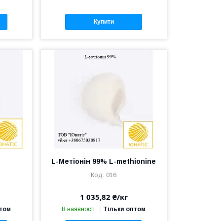
Купити
L-Метіонін 99% L-methionine
016
1 035,82 ₴/кг
птом
В наявності
Тільки оптом