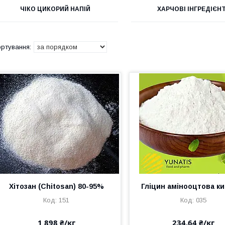
ЧІКО ЦИКОРИЙ НАПІЙ
ХАРЧОВІ ІНГРЕДІЄН
Хітозан (Chitosan) 80-95%
Гліцин амінооцтова к
151
035
1 898 ₴/кг
234,64 ₴/кг