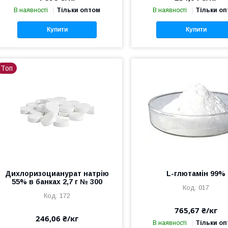
В наявності
Тільки оптом
В наявності
Тільки о
Купити
Купити
Топ
Дихлоризоцианурат натрію
L-глютамін 99%
55% в банках 2,7 г № 300
017
172
765,67 ₴/кг
246,06 ₴/кг
В наявності
Тільки о