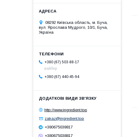
08292 Київська область, м. Буча,
вул. Ярослава Мудрого, 10/1, Буча,
Україна
+380 (67) 503-88-17
вайбер
+380 (67) 440-45-94
http://www.ingredient.top
zakaz@ingredient.top
+380675038817
+380675038817