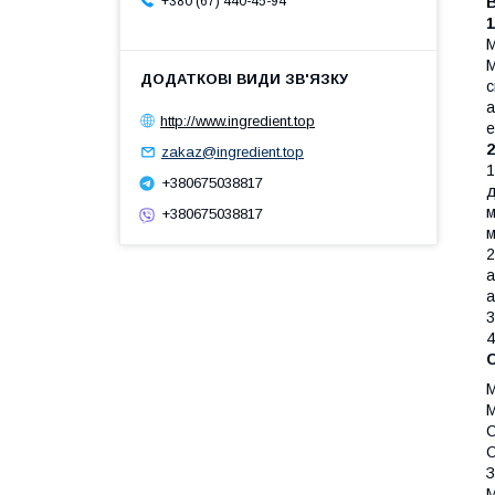
+380 (67) 440-45-94
М
М
с
а
http://www.ingredient.top
е
zakaz@ingredient.top
1
+380675038817
д
м
+380675038817
м
2
а
а
3
4
М
М
C
С
З
М