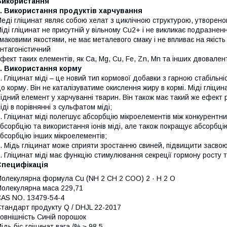
Використання
1. Використання продуктів харчування
еді гліцинат являє собою хелат з циклічною структурою, утворен
іді гліцинат не присутній у вільному Cu2+ і не викликає подразне
маковими якостями, не має металевого смаку і не впливає на якість
нтагоністичний
фект таких елементів, як Ca, Mg, Cu, Fe, Zn, Mn та інших двовалент
2. Використання корму
. Гліцинат міді – це новий тип кормової добавки з гарною стабільні
о корму. Він не каталізуватиме окислення жиру в кормі. Міді гліци
ідний елемент у харчуванні тварин. Він також має такий же ефект р
іді в порівнянні з сульфатом міді;
. Гліцинат міді полегшує абсорбцію мікроелементів між конкурентн
бсорбцію та використання іонів міді, але також покращує абсорбцію
бсорбцію інших мікроелементів;
. Мідь гліцинат може сприяти зростанню свиней, підвищити засвою
. Гліцинат міді має функцію стимулювання секреції гормону росту т
Специфікація
олекулярна формула Cu (NH 2 CH 2 COO) 2 · H 2 O
олекулярна маса 229,71
AS NO. 13479-54-4
тандарт продукту Q / DHJL 22-2017
овнішність Синій порошок
ідь біс-гліцинат вага /% ≥ 98,5