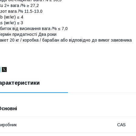
u 2+ вага /% ≥ 27,2
зот вага /% 11.5-13.0
b (мг/кг) ≤ 4
s (мг/кг) ≤ 3
биток від висихання вага /% ≤ 7,0
ермін придатності Два роки
акет 20 кг / коробка / барабан або відповідно до вимог замовника
арактеристики
Основні
иробник
CAS