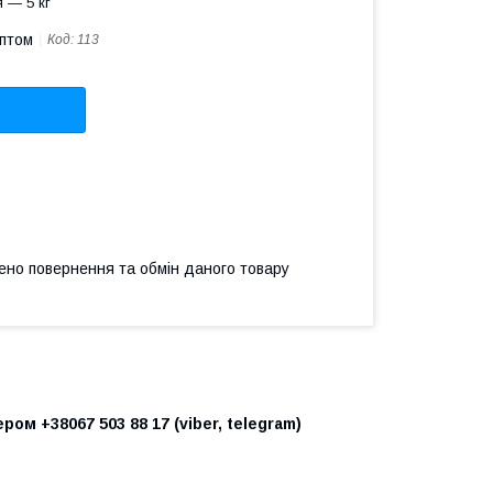
 — 5 кг
оптом
Код:
113
ено повернення та обмін даного товару
ом +38067 503 88 17 (viber, telegram)