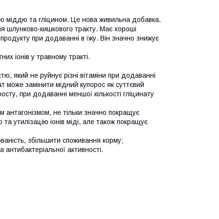
ою міддю та гліцином. Це нова живильна добавка.
ння шлунково-кишкового тракту. Має хороші
 продукту при додаванні в їжу. Він значно знижує
них іонів у травному тракті.
стю, який не руйнує різні вітаміни при додаванні
нат може замінити мідний купорос як суттєвий
осту, при додаванні меншої кількості гліцинату
им антагонізмом, не тільки значно покращує
 та утилізацію іонів міді, але також покращує
ваність, збільшити споживання корму;
а антибактеріальної активності.