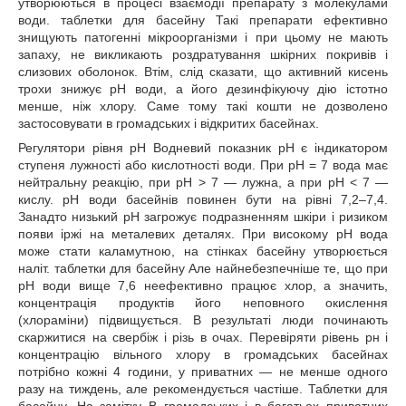
утворюються в процесі взаємодії препарату з молекулами
води. таблетки для басейну Такі препарати ефективно
знищують патогенні мікроорганізми і при цьому не мають
запаху, не викликають роздратування шкірних покривів і
слизових оболонок. Втім, слід сказати, що активний кисень
трохи знижує рН води, а його дезинфікуючу дію істотно
менше, ніж хлору. Саме тому такі кошти не дозволено
застосовувати в громадських і відкритих басейнах.
Регулятори рівня рН Водневий показник рН є індикатором
ступеня лужності або кислотності води. При рН = 7 вода має
нейтральну реакцію, при рН > 7 — лужна, а при рН < 7 —
кислу. pH води басейнів повинен бути на рівні 7,2–7,4.
Занадто низький рН загрожує подразненням шкіри і ризиком
появи іржі на металевих деталях. При високому рН вода
може стати каламутною, на стінках басейну утворюється
наліт. таблетки для басейну Але найнебезпечніше те, що при
рН води вище 7,6 неефективно працює хлор, а значить,
концентрація продуктів його неповного окислення
(хлораміни) підвищується. В результаті люди починають
скаржитися на свербіж і різь в очах. Перевіряти рівень рн і
концентрацію вільного хлору в громадських басейнах
потрібно кожні 4 години, у приватних — не менше одного
разу на тиждень, але рекомендується частіше. Таблетки для