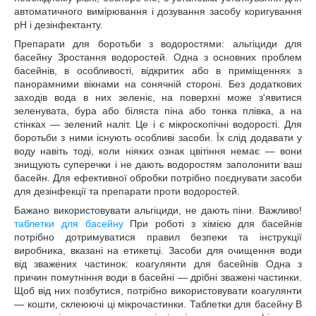
автоматичного вимірювання і дозування засобу коригування
рН і дезінфектанту.
Препарати для боротьби з водоростями: альгіциди для
басейну Зростання водоростей. Одна з основних проблем
басейнів, в особливості, відкритих або в приміщеннях з
панорамними вікнами на сонячній стороні. Без додаткових
заходів вода в них зеленіє, на поверхні може з'явитися
зеленувата, бура або біляста піна або тонка плівка, а на
стінках — зелений наліт. Це і є мікроскопічні водорості. Для
боротьби з ними існують особливі засоби. Їх слід додавати у
воду навіть тоді, коли ніяких ознак цвітіння немає — вони
знищують суперечки і не дають водоростям заполонити ваш
басейн. Для ефективної обробки потрібно поєднувати засоби
для дезінфекції та препарати проти водоростей.
Бажано використовувати альгіциди, не дають піни. Важливо!
таблетки для басейну
При роботі з хімією для басейнів
потрібно дотримуватися правил безпеки та інструкції
виробника, вказані на етикетці. Засоби для очищення води
від зважених частинок: коагулянти для басейнів Одна з
причин помутніння води в басейні — дрібні зважені частинки.
Щоб від них позбутися, потрібно використовувати коагулянти
— кошти, склеюючі ці мікрочастинки. Таблетки для басейну В