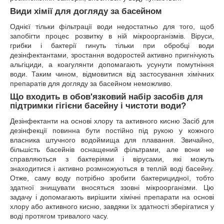
Види хімії для догляду за басейном
Однієї тільки фільтрації води недостатньо для того, щоб
запобігти процес розвитку в ній мікроорганізмів. Віруси,
грибки і бактерії гинуть тільки при обробці води
дезінфектантами, зростання водоростей активно пригнічують
альгіциди, а коагулянти допомагають усунути помутніння
води. Таким чином, відмовитися від застосування хімічних
препаратів для догляду за басейном неможливо.
Що входить в обов'язковий набір засобів для
підтримки гігієни басейну і чистоти води?
Дезінфектанти на основі хлору та активного кисню Засіб для
дезінфекції повинна бути постійно під рукою у кожного
власника штучного водоймища для плавання. Звичайно,
більшість басейнів оснащений фільтрами, але вони не
справляються з бактеріями і вірусами, які можуть
знаходитися і активно розмножуються в теплій воді басейну.
Отже, саму воду потрібно зробити бактерицидної, тобто
здатної знищувати вносяться ззовні мікроорганізми. Цю
задачу і допомагають вирішити хімічні препарати на основі
хлору або активного кисню, завдяки їх здатності зберігатися у
воді протягом тривалого часу.