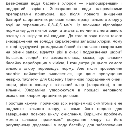
Дезінфекція води басейнів хлором — найпоширеніший і
недорогий варіант. Знезараження води хлорвмісними
препаратами припускає, що після повного знищення
бактерій та органічних речовин концентрація вільного хлору у
воді не перевищить 0,3–0,5 мг/л. Ця величина відповідає
нормативу для питної води, а значить, не чинить негативного
впливу на шкіру та очі людини. До того ж вода після такого
знезараження не володіє характерним запахом хлорки. Чому
ж тоді відвідувачі громадських басейнів так часто скаржаться
на різкий запах, відчуття різі в очах і подразнення шкіри?
Більшість людей, не замислюючись, скаже, що власник
басейну переборщив з хімією, і концентрація цього самого
вільного хлору перевищує норму. Але після проведення
аналізів найчастіше виявляється, що дане припущення
невірно. таблетки для басейну Причиною подразнення очей і
шкіри, різкого запаху є зв'язаний хлор (хлораміни), а не
вільний. Хлораміни утворюються в процесі неповного
окислення хлором органічних речовин.
Простіше кажучи, причиною всіх неприємних симптомів є не
надлишок вільного хлору, а саме його недолік для
завершення повного циклу окислення. Вирішити проблему
можна шляхом правильної дозування хлору та його
регулярному додаванні в воду басейну для забезпечення