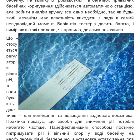
басейну, На замітку В громадських і в багатьох приватних
басейнах коригування здійснюється автоматичною станцією,
але робити аналізи вручну все одно необхідно, так як будь-
який механізм має властивість виходити з ладу в самий
невідповідний момент. Варіантів тестерів досить багато, і
вимірюють такі прилади, як правило, декілька показників.
Що ж
стосу
ється
регул
яторі
в
рівня
рН,
то
вони
бува
ють
двох
типів — для пониження та підвищення водневого показника.
Практика показує, що засоби для зниження рН потрібні
набагато частіше. Найефективнішим способом постійно
підтримувати рН і вільний хлор у воді басейну на
необхідному рівні, безперечно, є установка устаткування для