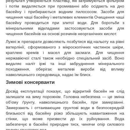
результаті утворюються пластівці, які затримуються фільтром
і потім видаляється при промиванні або осідають на дно
басейну і прибираються водним пилососом. Засоби для
чищення чаші басейну і металевих елементів Очищення чаші
басейну проводиться при злитої води. Для боротьби з
мінеральними відкладами застосовуються засоби для
чищення басейнів на основі розчинів неорганічних кислот.
Лужні ж препарати дозволяють позбутися від нальоту на рівні
ватерлінії, сформованого з мікроскопічних частинок шкіри,
краплею кремів і масел для засмаги. Для чищення
нержавіючої сталі також необхідно спеціальний засіб. Воно
видаляє наліт іржі та інші забруднення мінерального
походження, оберігає металеві вироби від впливу
навколишнього середовища, надає їм блиск.
Зимові консерванти
Досвід експлуатації показує, що відкритий басейн не слід
залишати на зиму порожнім. Головна небезпека — це зміна
об'єму ґрунту, навколишнього басейн, при замерзанні.
Замерзають і оттаивающие грунтові води в безпосередній
близькості від басейну різко збільшують навантаження на
стінки, що може призвести до їх руйнування. Вода
забезпечує в басейні природне тиск, чинячи опір силового
впливу грунтових вод.