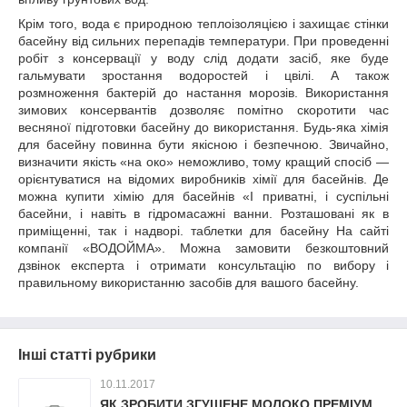
Крім того, вода є природною теплоізоляцією і захищає стінки
басейну від сильних перепадів температури. При проведенні
робіт з консервації у воду слід додати засіб, яке буде
гальмувати зростання водоростей і цвілі. А також
розмноження бактерій до настання морозів. Використання
зимових консервантів дозволяє помітно скоротити час
весняної підготовки басейну до використання. Будь-яка хімія
для басейну повинна бути якісною і безпечною. Звичайно,
визначити якість «на око» неможливо, тому кращий спосіб —
орієнтуватися на відомих виробників хімії для басейнів. Де
можна купити хімію для басейнів «І приватні, і суспільні
басейни, і навіть в гідромасажні ванни. Розташовані як в
приміщенні, так і надворі. таблетки для басейну На сайті
компанії «ВОДОЙМА». Можна замовити безкоштовний
дзвінок експерта і отримати консультацію по вибору і
правильному використанню засобів для вашого басейну.
Інші статті рубрики
10.11.2017
ЯК ЗРОБИТИ ЗГУЩЕНЕ МОЛОКО ПРЕМІУМ