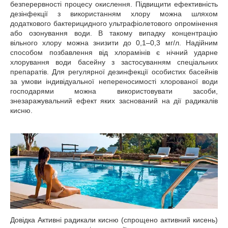
безперервності процесу окислення. Підвищити ефективність
дезінфекції з використанням хлору можна шляхом
додаткового бактерицидного ультрафіолетового опромінення
або озонування води. В такому випадку концентрацію
вільного хлору можна знизити до 0,1–0,3 мг/л. Надійним
способом позбавлення від хлорамінів є нічний ударне
хлорування води басейну з застосуванням спеціальних
препаратів. Для регулярної дезинфекції особистих басейнів
за умови індивідуальної непереносимості хлорованої води
господарями можна використовувати засоби,
знезаражувальний ефект яких заснований на дії радикалів
кисню.
Довідка Активні радикали кисню (спрощено активний кисень)