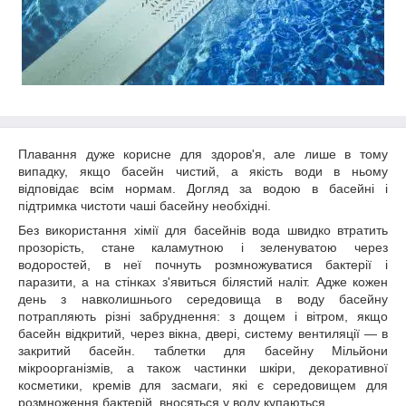
Плавання дуже корисне для здоров'я, але лише в тому
випадку, якщо басейн чистий, а якість води в ньому
відповідає всім нормам. Догляд за водою в басейні і
підтримка чистоти чаші басейну необхідні.
Без використання хімії для басейнів вода швидко втратить
прозорість, стане каламутною і зеленуватою через
водоростей, в неї почнуть розмножуватися бактерії і
паразити, а на стінках з'явиться білястий наліт. Адже кожен
день з навколишнього середовища в воду басейну
потрапляють різні забруднення: з дощем і вітром, якщо
басейн відкритий, через вікна, двері, систему вентиляції — в
закритий басейн. таблетки для басейну Мільйони
мікроорганізмів, а також частинки шкіри, декоративної
косметики, кремів для засмаги, які є середовищем для
розмноження бактерій, вносяться у воду купаються.