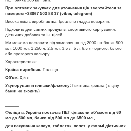
При оптових закупках для уточнення цін звертайтеся за
номером +38067 503 88 17 (viber, telegram)
Висока якість виробництва. Ідеально гладка поверхня.
Підходить для сипких продуктів, спортивного харчування,
дієтичних добавок та ін. цілей.
Ми можемо поставити під замовлення від 2000 шт банки 500
мл, 1000 мл, 1,250 л, 2,5 мл, 3,5 л, 5 л, 6,5 л чорного, білого
або прозорого кольору.
Характеристики:
Країна виробник:
Польща
Об'єм:
0,5 л
Укупорування пляшки/флакону:
Гвинтова кришка ( в ціну
банки не входить)
___________________________________________________
______
Феліцита Україна постачає ПЕТ флакони об'ємом від 60
мл до 500 мл, банки від 500 мл до 6500 мл ,
для пакування капсул, таблеток, пелет у формі дієтичних