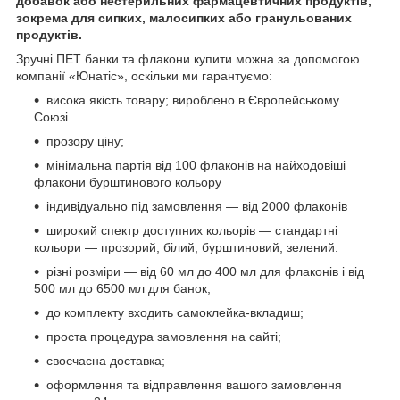
добавок або нестерильних фармацевтичних продуктів,
зокрема для сипких, малосипких або гранульованих
продуктів.
Зручні ПЕТ банки та флакони купити можна за допомогою
компанії «Юнатіс», оскільки ми гарантуємо:
висока якість товару; вироблено в Європейському
Союзі
прозору ціну;
мінімальна партія від 100 флаконів на найходовіші
флакони бурштинового кольору
індивідуально під замовлення — від 2000 флаконів
широкий спектр доступних кольорів — стандартні
кольори — прозорий, білий, бурштиновий, зелений.
різні розміри — від 60 мл до 400 мл для флаконів і від
500 мл до 6500 мл для банок;
до комплекту входить самоклейка-вкладиш;
проста процедура замовлення на сайті;
своєчасна доставка;
оформлення та відправлення вашого замовлення