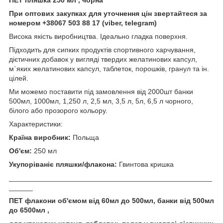
При оптових закупках для уточнення цін звертайтеся за
номером +38067 503 88 17 (viber, telegram)
Висока якість виробництва. Ідеально гладка поверхня.
Підходить для сипких продуктів спортивного харчування,
дієтичних добавок у вигляді твердих желатинових капсул,
м`яких желатинових капсул, таблеток, порошків, гранул та ін.
цілей.
Ми можемо поставити під замовлення від 2000шт банки
500мл, 1000мл, 1,250 л, 2,5 мл, 3,5 л, 5л, 6,5 л чорного,
білого або прозорого кольору.
Характеристики:
Країна виробник:
Польща
Об'єм:
250 мл
Укупоріваніє пляшки/флакона:
Гвинтова кришка
___________________________________________________
______
ПЕТ флакони об'ємом від 60мл до 500мл, банки від 500мл
до 6500мл ,