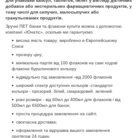
для упаковки капсул, таблеток, пелет у вигляді дієтичних
добавок або нестерильних фармацевтичних продуктів, у
тому числі для сипучих, малосыпучих або
гранульованих продуктів.
Зручні ПЕТ банки та флакони купити можна з допомогою
компанії «Юнатіс», оскільки ми гарантуємо:
висока якість товару; вироблено в Європейському
Союзі
прозору ціну;
мінімальна партія від 100 флаконів на самі ходові
флакони бурштинового кольору
індівідульно під замовлення -від 2000 флаконів
широкий спектр доступних кольорів -стандартні
кольори - прозорий, білий, смарагдовий, зелений.
різні розміри - від 60мл до 400мл для флаконів і від
500мл до 6500мл для банок;
проста процедура замовлення на сайті;
своєчасна доставка;
оформлення та відправка вашого замовлення
протягом 24 годин.