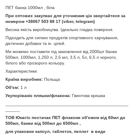
ПЕТ банка 1000мл , біла
При оптових закупках для уточнення цін звертайтеся за
номером +38067 503 88 17 (viber, telegram)
Висока якість виробництва. Ідеально гладка поверхня.
Підходить для сипких продуктів спортивного харчування,
дієтичних добавок та ін. цілей.
Ми можемо поставити під замовлення від 2000шт банки
500мл, 1000мл, 1,250 л, 2,5 мл, 3,5 л, 5л, 6,5 л чорного,
білого або прозорого кольору.
Характеристики:
Країна виробник:
Польща
Об'єм:
1 л
Укупоріваніє пляшки/флакона:
Гвинтова кришка
___________________________________________________
______
ТОВ Юнатіс постачає ПЕТ флакони об'ємом від 60мл до
500мл, банки від 500мл до 6500мл ,
для упаковки капсул, таблеток, пеллет в виде