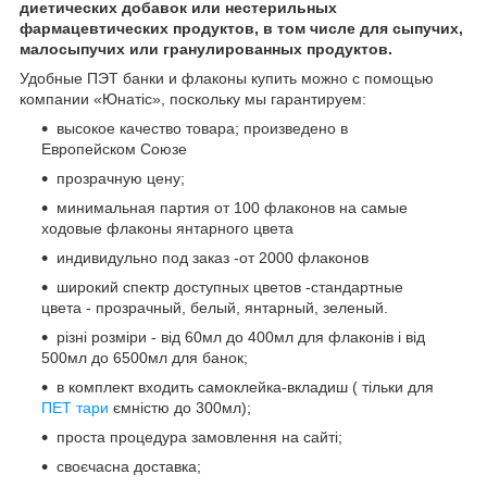
диетических добавок или нестерильных
фармацевтических продуктов, в том числе для сыпучих,
малосыпучих или гранулированных продуктов.
Удобные ПЭТ банки и флаконы купить можно с помощью
компании «Юнатіс», поскольку мы гарантируем:
высокое качество товара; произведено в
Европейском Союзе
прозрачную цену;
минимальная партия от 100 флаконов на самые
ходовые флаконы янтарного цвета
индивидульно под заказ -от 2000 флаконов
широкий спектр доступных цветов -стандартные
цвета - прозрачный, белый, янтарный, зеленый.
різні розміри - від 60мл до 400мл для флаконів і від
500мл до 6500мл для банок;
в комплект входить самоклейка-вкладиш ( тільки для
ПЕТ тари
ємністю до 300мл);
проста процедура замовлення на сайті;
своєчасна доставка;