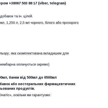
ом +38067 503 88 17 (viber, telegram)
обавок та ін. цілей.
, 1,250 л, 2,5 мл чорного, білого або прозорого
ольору, яка скомплектована вкладишем для
мембарна оплачується окремо)
0мл, банки від 500мл до 6500мл
 добавок або нестерильних фармацевтичних
льованих продуктів.
натіс», оскільки ми гарантуємо: