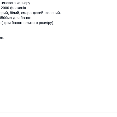
штинового кольору
д 2000 флаконів
орий, білий, смарагдовий, зелений.
 6500мл для банок;
( крім банок великого розміру);
ин.