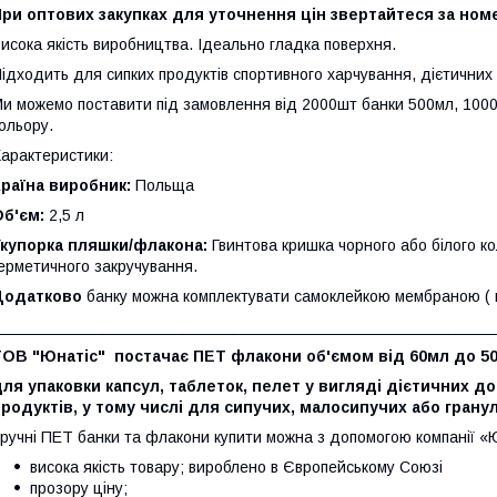
ри оптових закупках для уточнення цін звертайтеся за номер
исока якість виробництва. Ідеально гладка поверхня.
ідходить для сипких продуктів спортивного харчування, дієтичних д
и можемо поставити під замовлення від 2000шт банки 500мл, 1000мл
ольору.
арактеристики:
раїна виробник:
Польща
б'єм:
2,5 л
Укупорка пляшки/флакона:
Гвинтова кришка чорного або білого к
ерметичного закручування.
Додатково
банку можна комплектувати самоклейкою мембраною ( 
________________________________________________________
ТОВ "Юнатіс" постачає ПЕТ флакони об'ємом від 60мл до 50
для упаковки капсул, таблеток, пелет у вигляді дієтичних
родуктів, у тому числі для сипучих, малосипучих або грану
ручні ПЕТ банки та флакони купити можна з допомогою компанії «Ю
висока якість товару; вироблено в Європейському Союзі
прозору ціну;