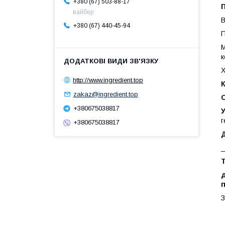
+380 (67) 503-88-17
П
вайбер
В
+380 (67) 440-45-94
П
М
к
Х
http://www.ingredient.top
К
zakaz@ingredient.top
О
+380675038817
г
+380675038817
_
п
З