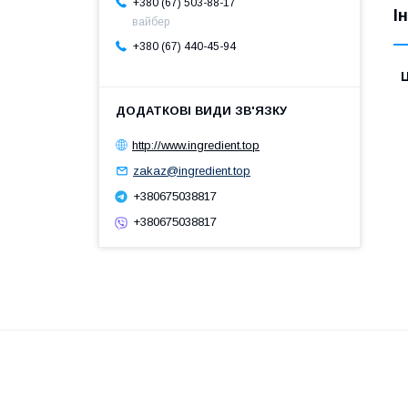
+380 (67) 503-88-17
І
вайбер
+380 (67) 440-45-94
Ц
http://www.ingredient.top
zakaz@ingredient.top
+380675038817
+380675038817