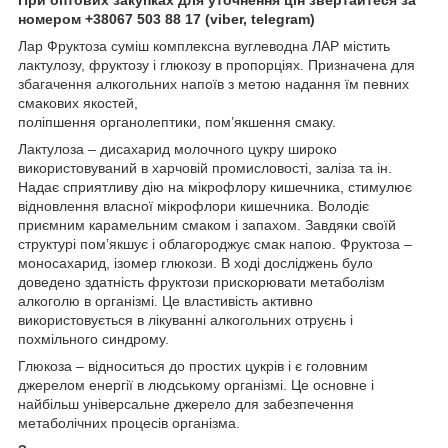
номером +38067 503 88 17 (viber, telegram)
Лар Фруктоза суміш
комплексна
вуглеводна ЛАР містить
лактулозу, фруктозу і
глюкозу
в пропорціях. Призначена для
збагачення алкогольних напоїв з метою
надання їм
певних
смакових якостей,
поліпшення
органолептики
,
пом’якшення
смаку.
Лактулоза – дисахарид молочного цукру широко
використовуваний в харчовій промисловості, заліза та ін.
Надає сприятливу дію на мікрофлору кишечника, стимулює
відновлення власної мікрофлори кишечника. Володіє
приємним карамельним смаком і запахом. Завдяки своїй
структурі пом’якшує і облагороджує смак напою. Фруктоза –
моносахарид, ізомер глюкози. В ході досліджень було
доведено здатність фруктози прискорювати метаболізм
алкоголю в організмі. Це властивість активно
використовується в лікуванні алкогольних отруєнь і
похмільного синдрому.
Глюкоза – відноситься до простих цукрів і є головним
джерелом енергії в людському організмі. Це основне і
найбільш універсальне джерело для забезпечення
метаболічних процесів організма.