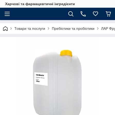
Харчові та фармацевтичні інгредієнти
Товари та послуги
Пребіотики та пробіотики
ЛАР Фру