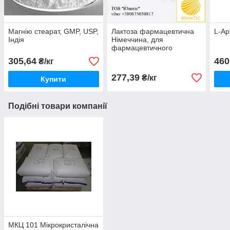
Магнію стеарат, GMP, USP,
Лактоза фармацевтична
L-Ар
Індія
Німеччина, для
фармацевтичного
використання
305,64
460
₴/кг
277,39
₴/кг
Купити
Подібні товари компанії
МКЦ 101 Мікрокристалічна