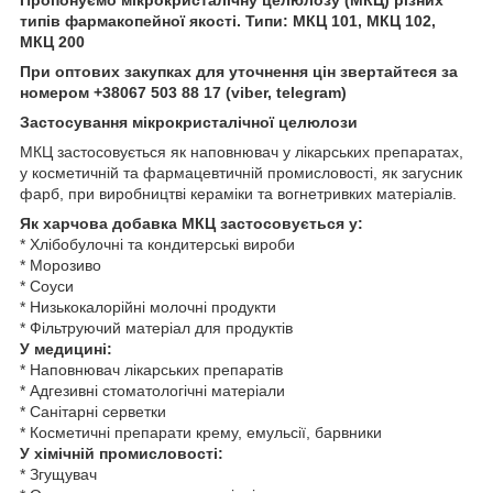
типів фармакопейної якості. Типи: МКЦ 101, МКЦ 102,
МКЦ 200
При оптових закупках для уточнення цін звертайтеся за
номером +38067 503 88 17 (viber, telegram)
Застосування мікрокристалічної целюлози
МКЦ застосовується як наповнювач у лікарських препаратах,
у косметичній та фармацевтичній промисловості, як загусник
фарб, при виробництві кераміки та вогнетривких матеріалів.
Як харчова добавка МКЦ застосовується у:
* Хлібобулочні та кондитерські вироби
* Морозиво
* Соуси
* Низькокалорійні молочні продукти
* Фільтруючий матеріал для продуктів
У медицині:
* Наповнювач лікарських препаратів
* Адгезивні стоматологічні матеріали
* Санітарні серветки
* Косметичні препарати крему, емульсії, барвники
У хімічній промисловості:
* Згущувач