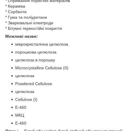
* Отримання пористих матеріалів
* Кераміка
* Сорбенти
* Гума та поліуретани
* Зварювальні електроди
* Бітумні термостійкі покриття
Можливі назви:
мікрокристалічна целюлоза
порошкова целюлоза
целюлоза в порошку
Microcrystalline Cellulose (II)
целюлоза
Powdered Cellulose
целюлоза
Cellulose (I)
Е-460
МКЦ
E-460
Опис :
Білий або майже білий дрібний або гранульований